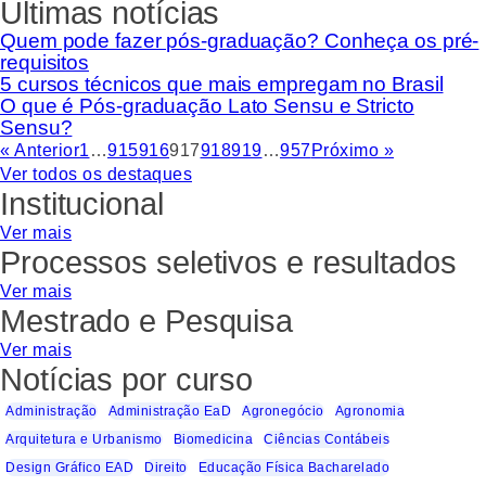
Últimas notícias
Quem pode fazer pós-graduação? Conheça os pré-
requisitos
5 cursos técnicos que mais empregam no Brasil
O que é Pós-graduação Lato Sensu e Stricto
Sensu?
« Anterior
1
…
915
916
917
918
919
…
957
Próximo »
Ver todos os destaques
Institucional
Ver mais
Processos seletivos e resultados
Ver mais
Mestrado e Pesquisa
Ver mais
Notícias por curso
Administração
Administração EaD
Agronegócio
Agronomia
Arquitetura e Urbanismo
Biomedicina
Ciências Contábeis
Design Gráfico EAD
Direito
Educação Física Bacharelado