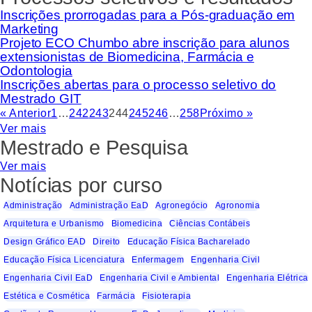
Inscrições prorrogadas para a Pós-graduação em
Marketing
Projeto ECO Chumbo abre inscrição para alunos
extensionistas de Biomedicina, Farmácia e
Odontologia
Inscrições abertas para o processo seletivo do
Mestrado GIT
« Anterior
1
…
242
243
244
245
246
…
258
Próximo »
Ver mais
Mestrado e Pesquisa
Ver mais
Notícias por curso
Administração
Administração EaD
Agronegócio
Agronomia
Arquitetura e Urbanismo
Biomedicina
Ciências Contábeis
Design Gráfico EAD
Direito
Educação Física Bacharelado
Educação Física Licenciatura
Enfermagem
Engenharia Civil
Engenharia Civil EaD
Engenharia Civil e Ambiental
Engenharia Elétrica
Estética e Cosmética
Farmácia
Fisioterapia