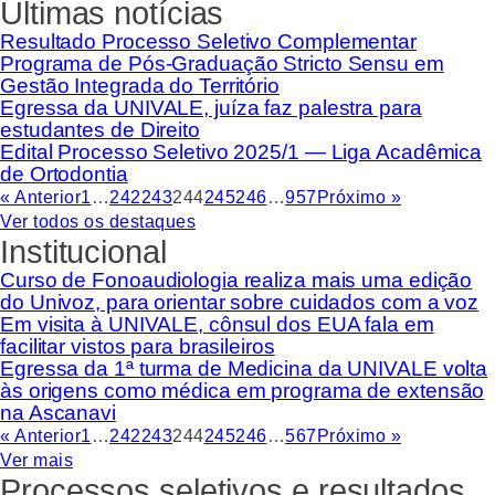
Últimas notícias
Resultado Processo Seletivo Complementar
Programa de Pós-Graduação Stricto Sensu em
Gestão Integrada do Território
Egressa da UNIVALE, juíza faz palestra para
estudantes de Direito
Edital Processo Seletivo 2025/1 — Liga Acadêmica
de Ortodontia
« Anterior
1
…
242
243
244
245
246
…
957
Próximo »
Ver todos os destaques
Institucional
Curso de Fonoaudiologia realiza mais uma edição
do Univoz, para orientar sobre cuidados com a voz
Em visita à UNIVALE, cônsul dos EUA fala em
facilitar vistos para brasileiros
Egressa da 1ª turma de Medicina da UNIVALE volta
às origens como médica em programa de extensão
na Ascanavi
« Anterior
1
…
242
243
244
245
246
…
567
Próximo »
Ver mais
Processos seletivos e resultados