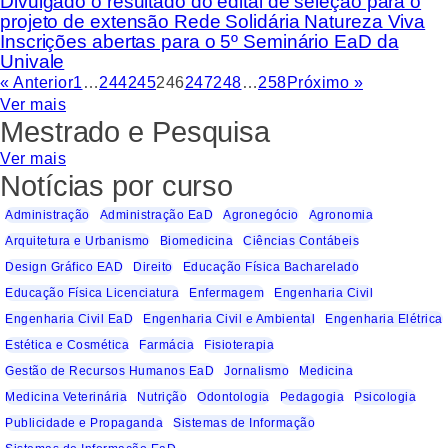
Divulgado o resultado do edital de seleção para o
projeto de extensão Rede Solidária Natureza Viva
Inscrições abertas para o 5º Seminário EaD da
Univale
« Anterior
1
…
244
245
246
247
248
…
258
Próximo »
Ver mais
Mestrado e Pesquisa
Ver mais
Notícias por curso
Administração
Administração EaD
Agronegócio
Agronomia
Arquitetura e Urbanismo
Biomedicina
Ciências Contábeis
Design Gráfico EAD
Direito
Educação Física Bacharelado
Educação Física Licenciatura
Enfermagem
Engenharia Civil
Engenharia Civil EaD
Engenharia Civil e Ambiental
Engenharia Elétrica
Estética e Cosmética
Farmácia
Fisioterapia
Gestão de Recursos Humanos EaD
Jornalismo
Medicina
Medicina Veterinária
Nutrição
Odontologia
Pedagogia
Psicologia
Publicidade e Propaganda
Sistemas de Informação