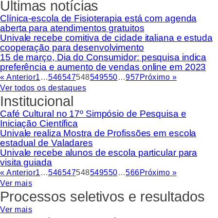
Últimas notícias
Clínica-escola de Fisioterapia está com agenda
aberta para atendimentos gratuitos
Univale recebe comitiva de cidade italiana e estuda
cooperação para desenvolvimento
15 de março, Dia do Consumidor: pesquisa indica
preferência e aumento de vendas online em 2023
« Anterior
1
…
546
547
548
549
550
…
957
Próximo »
Ver todos os destaques
Institucional
Café Cultural no 17º Simpósio de Pesquisa e
Iniciação Científica
Univale realiza Mostra de Profissões em escola
estadual de Valadares
Univale recebe alunos de escola particular para
visita guiada
« Anterior
1
…
546
547
548
549
550
…
566
Próximo »
Ver mais
Processos seletivos e resultados
Ver mais