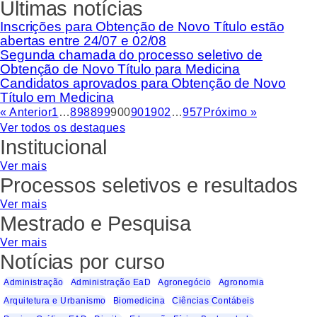
Últimas notícias
Inscrições para Obtenção de Novo Título estão
abertas entre 24/07 e 02/08
Segunda chamada do processo seletivo de
Obtenção de Novo Título para Medicina
Candidatos aprovados para Obtenção de Novo
Título em Medicina
« Anterior
1
…
898
899
900
901
902
…
957
Próximo »
Ver todos os destaques
Institucional
Ver mais
Processos seletivos e resultados
Ver mais
Mestrado e Pesquisa
Ver mais
Notícias por curso
Administração
Administração EaD
Agronegócio
Agronomia
Arquitetura e Urbanismo
Biomedicina
Ciências Contábeis