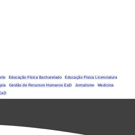
eito
Educação Física Bacharelado
Educação Física Licenciatura
apia
Gestão de Recursos Humanos EaD
Jornalismo
Medicina
 EaD