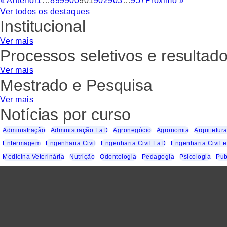
« Anterior
1
…
899
900
901
902
903
…
957
Próximo »
Ver todos os destaques
Institucional
Ver mais
Processos seletivos e resultad
Ver mais
Mestrado e Pesquisa
Ver mais
Notícias por curso
Administração
Administração EaD
Agronegócio
Agronomia
Arquitetur
Enfermagem
Engenharia Civil
Engenharia Civil EaD
Engenharia Civil e
Medicina Veterinária
Nutrição
Odontologia
Pedagogia
Psicologia
Pub